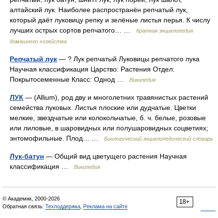
алтайский лук. Наиболее распространён репчатый лук,
который даёт луковицу репку и зелёные листья перья. К числу
лучших острых сортов репчатого… …
Краткая энциклопедия
домашнего хозяйства
Репчатый лук
— ? Лук репчатый Луковицы репчатого лука
Научная классификация Царство: Растения Отдел:
Покрытосеменные Класс: Однод …
Википедия
ЛУК
— (Allium), род дву и многолетних травянистых растений
семейства луковых. Листья плоские или дудчатые. Цветки
мелкие, звездчатые или колокольчатые, б. ч. белые, розовые
или лиловые, в шаровидных или полушаровидных соцветиях;
энтомофильные. Плод… …
Биологический энциклопедический словарь
Лук-батун
— Общий вид цветущего растения Научная
классификация …
Википедия
© Академик, 2000-2026
18+
Обратная связь:
Техподдержка
,
Реклама на сайте