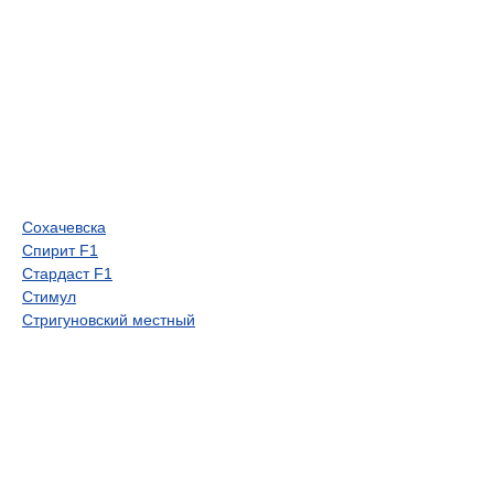
Сохачевска
Спирит F1
Стардаст F1
Стимул
Стригуновский местный