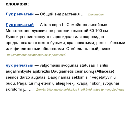
словарях:
Лук репчатый
— Общий вид растения …
Википедия
Лук репчатый
— Allium сера L. Семейство лилейные.
Многолетнее луковичное растение высотой 60 100 см.
Луковица приплюснуто шаровидная или шаровидно
продолговатая с желто бурыми, красноватыми, реже – белыми
или фиолетовыми оболочками. Стебель толстый, ниже… …
Энциклопедия лекарственных растений
лук репчатый
— valgomasis svogūnas statusas T sritis
augalininkystė apibrėžtis Daugiametis česnakinių (Alliaceae)
šeimos daržo augalas. Dauginamas sėklomis ir vegetatyviniu
būdu. Pagal turimų eterinių aliejų kiekį, kvapą ir skonį svogūnai
skirstomi į… …
Žemės ūkio augalų selekcijos ir sėklininkystės terminų žodynas