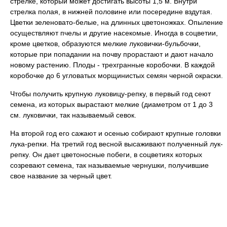
стрелке, который может достигать высоты 1,5 м. Внутри
стрелка полая, в нижней половине или посередине вздутая.
Цветки зеленовато-белые, на длинных цветоножках. Опыление
осуществляют пчелы и другие насекомые. Иногда в соцветии,
кроме цветков, образуются мелкие луковички-бульбочки,
которые при попадании на почву прорастают и дают начало
новому растению. Плоды - трехгранные коробочки. В каждой
коробочке до 6 угловатых морщинистых семян черной окраски.
Чтобы получить крупную луковицу-репку, в первый год сеют
семена, из которых вырастают мелкие (диаметром от 1 до 3
см. луковички, так называемый севок.
На второй год его сажают и осенью собирают крупные головки
лука-репки. На третий год весной высаживают полученный лук-
репку. Он дает цветоносные побеги, в соцветиях которых
созревают семена, так называемые чернушки, получившие
свое название за черный цвет.