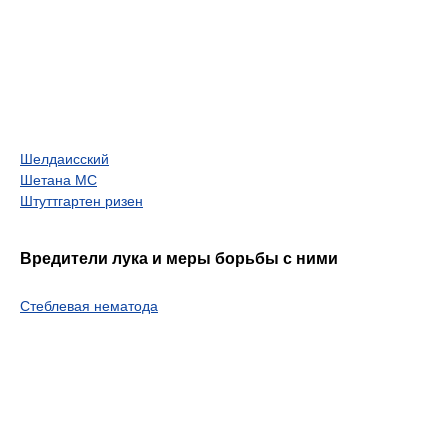
Шелдаисский
Шетана МС
Штуттгартен ризен
Вредители лука и меры борьбы с ними
Стеблевая нематода