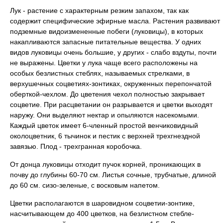
Лук - растение с характерным резким запахом, так как
содержит специфические эфирные масла. Растения развивают
подземные видоизмененные побеги (луковицы), в которых
накапливаются запасные питательные вещества. У одних
видов луковицы очень большие, у других - слабо вздуты, почти
не выражены. Цветки у лука чаще всего расположены на
особых безлистных стеблях, называемых стрелками, в
верхушечных соцветиях-зонтиках, окруженных перепончатой
оберткой-чехлом. До цветения чехол полностью закрывает
соцветие. При расцветании он разрывается и цветки выходят
наружу. Они выделяют нектар и опыляются насекомыми.
Каждый цветок имеет 6-членный простой венчиковидный
околоцветник, 6 тычинок и пестик с верхней трехгнездной
завязью. Плод - трехгранная коробочка.
От донца луковицы отходит пучок корней, проникающих в
почву до глубины 60-70 см. Листья сочные, трубчатые, длиной
до 60 см. сизо-зеленые, с восковым напетом.
Цветки располагаются в шаровидном соцветии-зонтике,
насчитывающем до 400 цветков, на безлистном стебле-