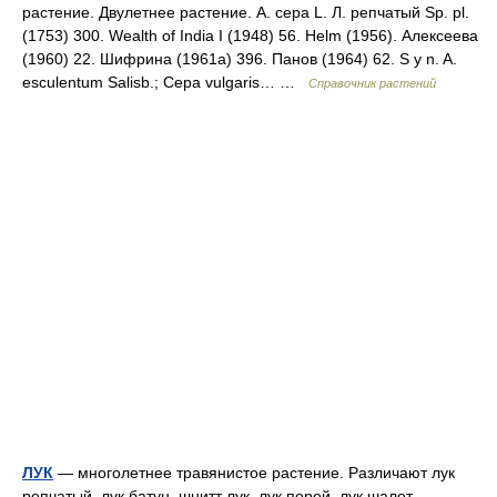
растение. Двулетнее растение. А. cepa L. Л. репчатый Sp. pl.
(1753) 300. Wealth of India I (1948) 56. Helm (1956). Алексеева
(1960) 22. Шифрина (1961а) 396. Панов (1964) 62. S у n. A.
esculentum Salisb.; Сера vulgaris… …
Справочник растений
ЛУК
— многолетнее травянистое растение. Различают лук
репчатый, лук батун, шнитт лук, лук порей, лук шалот,