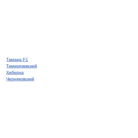
Тамара F1
Тимирязевский
Хиберна
Черняковский