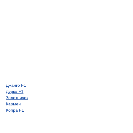
Джанго F1
Дурко F1
Золотничок
Кармен
Копра F1